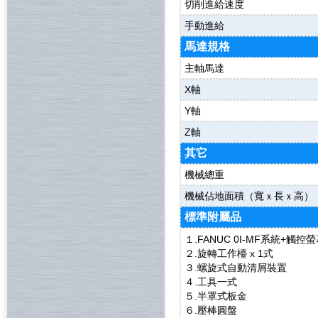
切削進給速度
手動進給
馬達規格
主軸馬達
X軸
Y軸
Z軸
其它
機械總重
機械佔地面積（
寬
ｘ長
ｘ高）
標準附屬品
１.FANUC 0I-MF系統+觸
２.旋轉工作檯 x 1式
３.螺旋式自動清屑裝置
４.工具一式
５.半罩式板金
６.壓棒圓盤