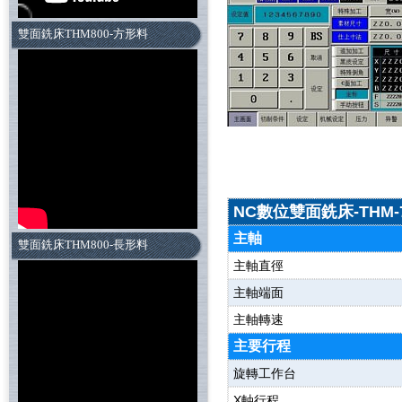
雙面銑床THM800-方形料
規格(皮帶頭)
規格(皮帶頭)
NC數位雙面銑床-THM-7
主軸
雙面銑床THM800-長形料
主軸直徑
主軸端面
主軸轉速
主要行程
旋轉工作台
X軸行程