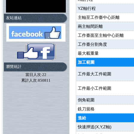
YZ軸行程
主軸至工作臺中心距離
友站連結
兩主軸間距離
工作臺面至主軸中心距離
工作臺分割角度
最大載重量
加工範圍
瀏覽統計
工件最大工件範圍
當日人次:22
累計人次:850811
工件最小工件範圍
倒角範圍
銑刀規格
進給
快速押送(X,Y,Z軸)