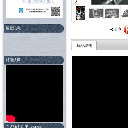
展覽訊息
分享:
商品說明
雙面銑床
立式強力銑床TVM300