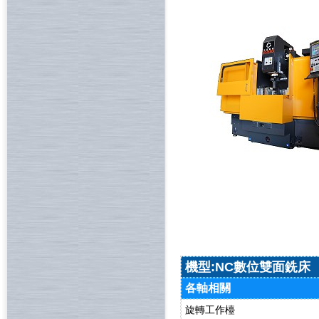
機型:NC數位雙面銑床
各軸相關
旋轉工作檯