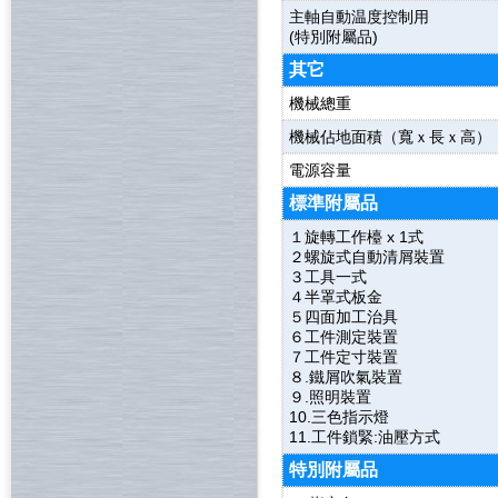
主軸自動温度控制用
(特別附屬品)
其它
機械總重
機械佔地面積（
寬
ｘ長
ｘ高）
電源容量
標準附屬品
１旋轉工作檯 x 1式
２螺旋式自動清屑裝置
３工具一式
４半罩式板金
５四面加工治具
６工件測定裝置
７工件定寸裝置
８.鐵屑吹氣裝置
９.照明裝置
10.三色指示燈
11.工件鎖緊:油壓方式
特別附屬品