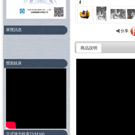
展覽訊息
分享:
商品說明
雙面銑床
立式強力銑床TVM300