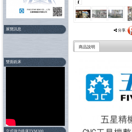
展覽訊息
分享:
商品說明
雙面銑床
立式強力銑床TVM300